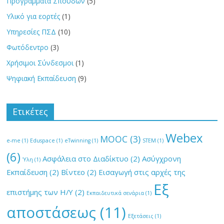
Προγράμματα Σπουδών
(5)
Υλικό για εορτές
(1)
Υπηρεσίες ΠΣΔ
(10)
Φωτόδεντρο
(3)
Χρήσιμοι Σύνδεσμοι
(1)
Ψηφιακή Εκπαίδευση
(9)
Ετικέτες
Webex
MOOC
(3)
e-me
(1)
Eduspace
(1)
eTwinning
(1)
STEM
(1)
(6)
Ασφάλεια στο Διαδίκτυο
(2)
Ασύγχρονη
Ύλη
(1)
Εκπαίδευση
(2)
Βίντεο
(2)
Εισαγωγή στις αρχές της
Εξ
επιστήμης των Η/Υ
(2)
Εκπαιδευτικά σενάρια
(1)
αποστάσεως
(11)
Εξετάσεις
(1)