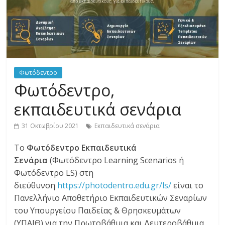
Φωτόδεντρο
Φωτόδεντρο,
εκπαιδευτικά σενάρια
31 Οκτωβρίου 2021
Εκπαιδευτικά σενάρια
Το
Φωτόδεντρο Εκπαιδευτικά
Σενάρια
(Φωτόδεντρο Learning Scenarios ή
Φωτόδεντρο LS) στη
διεύθυνση
https://photodentro.edu.gr/ls/
είναι το
Πανελλήνιο Αποθετήριο Εκπαιδευτικών Σεναρίων
του Υπουργείου Παιδείας & Θρησκευμάτων
(ΥΠΑΙΘ) για την Πρωτοβάθμια και Δευτεροβάθμια