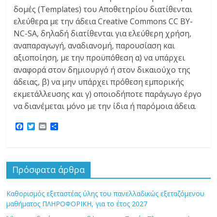
δομές (Templates) του Αποθετηρίου διατίθενται
ελεύθερα με την άδεια Creative Commons CC BY-
NC-SA, δηλαδή διατίθενται για ελεύθερη χρήση,
αναπαραγωγή, αναδιανομή, παρουσίαση και
αξιοποίηση, με την προϋπόθεση α) να υπάρχει
αναφορά στον δημιουργό ή στον δικαιούχο της
άδειας, β) να μην υπάρχει πρόθεση εμπορικής
εκμετάλλευσης και γ) οποιοδήποτε παράγωγο έργο
να διανέμεται μόνο με την ίδια ή παρόμοια άδεια.
F
T
E
Μ
a
w
m
ο
c
i
a
ι
e
t
i
ρ
b
t
l
α
o
e
σ
Πρόσφατα άρθρα
o
r
τ
k
ε
ί
Καθορισμός εξεταστέας ύλης του πανελλαδικώς εξεταζόμενου
τ
ε
μαθήματος ΠΛΗΡΟΦΟΡΙΚΗ, για το έτος 2027