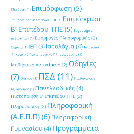
Επιμόρφωση
(5)
Εξετάσεις
(1)
Επιμόρφωση
Επιμόρφωση Α’ Επιπέδου ΤΠΕ
(1)
Β' Επιπέδου ΤΠΕ
(5)
Εργαστήρια
Εφαρμογές Πληροφορικής
(2)
Δεξιοτήτων
(1)
Ιστολόγια
(4)
ΙΕΠ
(3)
Θέματα
(1)
Ιστότοποι
(1)
Κρατικό Πιστοποιητικό Πληροφορικής
(1)
Οδηγίες
Μαθησιακά Αντικείμενα
(2)
ΠΣΔ
(11)
(7)
Οδηγός
(1)
Παιδαγωγική
Πανελλαδικές
(4)
Αξιοποίηση
(1)
Πιστοποίηση Β’ Επιπέδου ΤΠΕ
(2)
Πληροφορική
Πληροφορική
(2)
(Α.Ε.Π.Π)
(6)
Πληροφορική
Προγράμματα
Γυμνασίου
(4)