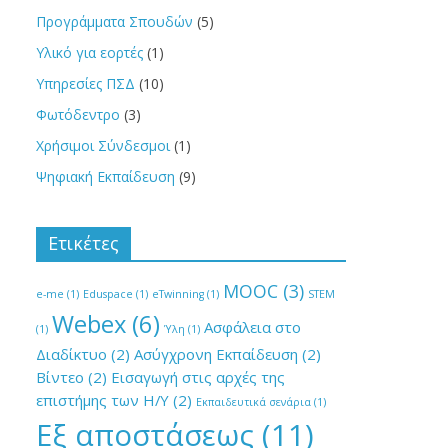
Προγράμματα Σπουδών
(5)
Υλικό για εορτές
(1)
Υπηρεσίες ΠΣΔ
(10)
Φωτόδεντρο
(3)
Χρήσιμοι Σύνδεσμοι
(1)
Ψηφιακή Εκπαίδευση
(9)
Ετικέτες
MOOC
(3)
e-me
(1)
Eduspace
(1)
eTwinning
(1)
STEM
Webex
(6)
Ασφάλεια στο
(1)
Ύλη
(1)
Διαδίκτυο
(2)
Ασύγχρονη Εκπαίδευση
(2)
Βίντεο
(2)
Εισαγωγή στις αρχές της
επιστήμης των Η/Υ
(2)
Εκπαιδευτικά σενάρια
(1)
Εξ αποστάσεως
(11)