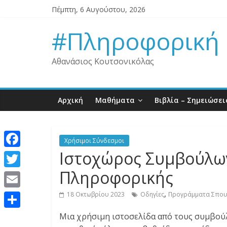
Μετάβαση
Πέμπτη, 6 Αυγούστου, 2026
σε
περιεχόμενο
#Πληροφορική
Αθανάσιος Κουτσονικόλας
Αρχική
Μαθήματα
Βιβλία – Σημειώσει
Χρήσιμοι Σύνδεσμοι
Ιστοχώρος Συμβούλω
F
a
Πληροφορικής
T
c
w
,
E
18 Οκτωβρίου 2023
Οδηγίες
Προγράμματα Σπο
e
i
m
Μ
Μια χρήσιμη ιστοσελίδα από τους συμβούλ
b
t